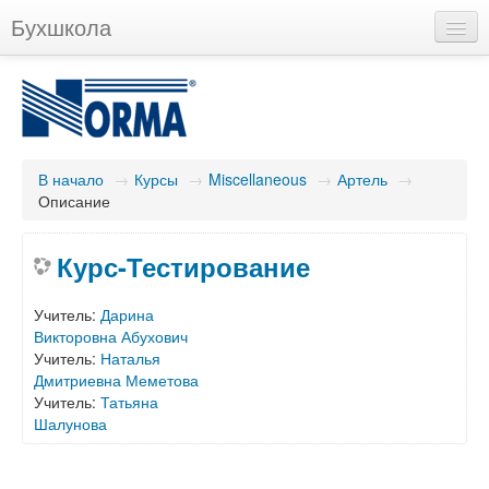
Бухшкола
Вы не вошли в систему (
Вход
)
В начало
→
Курсы
→
Miscellaneous
→
Артель
→
Описание
Курс-Тестирование
Учитель:
Дарина
Викторовна Абухович
Учитель:
Наталья
Дмитриевна Меметова
Учитель:
Татьяна
Шалунова